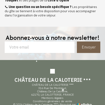
Touquet
et des plages de la
Côte d'Opale
📞
Une question ou un besoin spécifique ?
Les propriétaires
du gîte se tiennent à votre disposition pour vous accompagner
dans l'organisation de votre séjour.
Abonnez-vous à notre newsletter!
Envoyer
CHÂTEAU DE LA CALOTERIE
CHÂTEAU DE LA CALOTERIE
316 Rue De Montreuil,
Château De La Caloterie,
62170, LA CALOTTERIE, FRANCE
Mentions légales
Conditions générales de vente
© 2026 Château de la Caloterie
|
Propulsé par