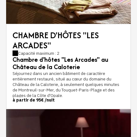
CHAMBRE D'HÔTES "LES
ARCADES"
Capacité maximum : 2
Chambre d'hôtes "Les Arcades" au
Château de la Caloterie
Séjournez dans un ancien bâtiment de caractère
entièrement restauré, situé au cœur du domaine du
Château de la Caloterie, à seulement quelques minutes
de Montreuil-sur-Mer, du Touquet-Paris-Plage et des
plages de la Côte d'Opale.
à partir de
95€
/nuit
Installée dans les dépendances historiques du château,
la chambre d'hôtes Les Arcades offre un cadre paisible et
authentique pour un séjour en couple, en famille ou entre
amis. Vous profiterez du calme de la campagne tout en
restant à proximité des principaux sites touristiques du
Pas-de-Calais.