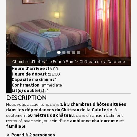
Chambre d'hôtes "Le Four à Pain" - Château de la Caloterie
Heure d'arrivée :
16:00
Heure de départ :
11:00
Capacité maximum :
2
Confirmation :
Immédiate
Lit(s) double(s) :
1
DESCRIPTION
Nous vous accueillons dans
1 à 3 chambres d'hôtes situées
dans les dépendances du Château de la Caloterie
, à
seulement
50 mètres du château
, dans un ancien bâtiment
restauré avec soin, au sein d'une
ambiance chaleureuse et
familiale
.
🔹
Pour 1 à 2 personnes