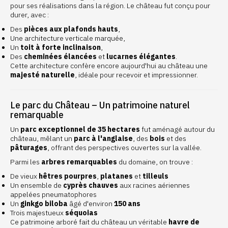
pour ses réalisations dans la région. Le château fut conçu pour
durer, avec :
Des
pièces aux plafonds hauts
,
Une architecture verticale marquée,
Un
toit à forte inclinaison
,
Des
cheminées élancées
et
lucarnes élégantes
.
Cette architecture confère encore aujourd'hui au château une
majesté naturelle
, idéale pour recevoir et impressionner.
Le parc du Château – Un patrimoine naturel
remarquable
Un
parc exceptionnel de 35 hectares
fut aménagé autour du
château, mêlant un
parc à l'anglaise
, des
bois
et des
pâturages
, offrant des perspectives ouvertes sur la vallée.
Parmi les
arbres remarquables
du domaine, on trouve :
De vieux
hêtres pourpres
,
platanes
et
tilleuls
Un ensemble de
cyprès chauves
aux racines aériennes
appelées
pneumatophores
Un
ginkgo biloba
âgé d'environ
150 ans
Trois majestueux
séquoias
Ce patrimoine arboré fait du château un véritable
havre de