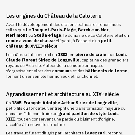
Les origines du Château de la Caloterie
Avant le développement des stations balnéaires renommées
telles que
Le Touquet-Paris-Plage
,
Berck-sur-Mer
,
Merlimont
ou
Stella-Plage
, le domaine de La Caloterie était un
rendez-vous de chasse
élégant, à l'aspect d'un
petit
château du XVIIIᵉ siècle
.
Le château fut construit en
1803
, en
pierre de craie
, par
Louis
Claude Florent Siriez de Longeville
, capitaine des grenadiers
royaux de Picardie. Autour de la demeure principale
s'organisaient alors des
communs
et des
bâtiments de ferme
,
formant un ensemble harmonieux et fonctionnel.
Agrandissement et architecture au XIXᵉ siècle
En
1865
,
François Adolphe Arthur Siriez de Longeville
,
petit-fils du fondateur, entreprit une transformation majeure du
domaine. Il fit construire un
grand pavillon de style Louis
XIII
, tout en conservant une partie du bâtiment d'origine,
accolée à la nouvelle structure.
Les travaux furent dirigés par l'architecte
Lavezzari
, reconnu