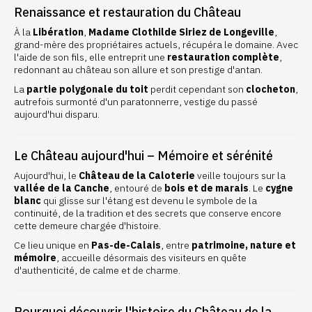
Renaissance et restauration du Château
À la
Libération
,
Madame Clothilde Siriez de Longeville
,
grand-mère des propriétaires actuels, récupéra le domaine. Avec
l'aide de son fils, elle entreprit une
restauration complète
,
redonnant au château son allure et son prestige d'antan.
La
partie polygonale du toit
perdit cependant son
clocheton
,
autrefois surmonté d'un paratonnerre, vestige du passé
aujourd'hui disparu.
Le Château aujourd'hui – Mémoire et sérénité
Aujourd'hui, le
Château de la Caloterie
veille toujours sur la
vallée de la Canche
, entouré de
bois et de marais
. Le
cygne
blanc
qui glisse sur l'étang est devenu le symbole de la
continuité, de la tradition et des secrets que conserve encore
cette demeure chargée d'histoire.
Ce lieu unique en
Pas-de-Calais
, entre
patrimoine, nature et
mémoire
, accueille désormais des visiteurs en quête
d'authenticité, de calme et de charme.
Pourquoi découvrir l'histoire du Château de la