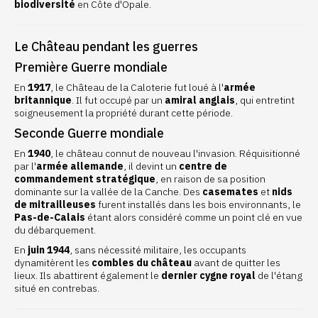
biodiversité
en Côte d'Opale.
Le Château pendant les guerres
Première Guerre mondiale
En
1917
, le Château de la Caloterie fut loué à l'
armée
britannique
. Il fut occupé par un
amiral anglais
, qui entretint
soigneusement la propriété durant cette période.
Seconde Guerre mondiale
En
1940
, le château connut de nouveau l'invasion. Réquisitionné
par l'
armée allemande
, il devint un
centre de
commandement stratégique
, en raison de sa position
dominante sur la vallée de la Canche. Des
casemates
et
nids
de mitrailleuses
furent installés dans les bois environnants, le
Pas-de-Calais
étant alors considéré comme un point clé en vue
du débarquement.
En
juin 1944
, sans nécessité militaire, les occupants
dynamitèrent les
combles du château
avant de quitter les
lieux. Ils abattirent également le
dernier cygne royal
de l'étang
situé en contrebas.