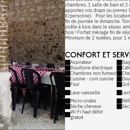
chambres, 1 salle de bain et 2 s
apportez vos draps ou prenez l'o
€/personne). Pour les location
fin de journée le dimanche. Tenn
poêle à bois dans le séjour, am
bois ! Forfait ménage fin de séj
Minimum de 2 nuitées, pour 1 n
CONFORT ET SERV
Vous pourrez rejoindre les pl
Hardelot . Voile, char à voile (1/
Aspirateur
Bai
pistes de vélo... Location de v
Bouilloire électrique
Caf
mn de La Grenouillère (2 ** Mic
Chambres non fumeur
Che
sont également à 15 ou 20 minut
Cuisine - coin cuisine
Dou
GR à proximité.
Four
Gri
Ville de Montreuil sur mer, lieu 
Lave-vaisselle
Lec
vieilles ruelles ...son charme 
heureux, selon vos souhaits, de 
Micro-ondes
Réf
recommander un restaurant ! A b
Sèche cheveux
Sèch
Wi-Fi haut débit
gratuit