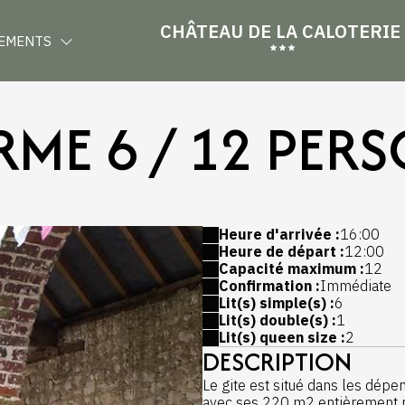
CHÂTEAU DE LA CALOTERIE
EMENTS
RME 6 / 12 PER
Heure d'arrivée :
16:00
Heure de départ :
12:00
Capacité maximum :
12
Confirmation :
Immédiate
Lit(s) simple(s) :
6
Lit(s) double(s) :
1
Lit(s) queen size :
2
DESCRIPTION
Le gite est situé dans les dépe
avec ses 220 m2 entièrement po