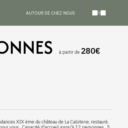
fr
AUTOUR DE CHEZ NOUS
SONNES
280€
à partir de
ndances XIX ème du château de La Caloterie, restauré,
ur vous . Capacité d'accueil jusqu'à 12 personnes , 5