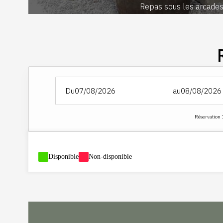
Repas sous les arcade
Du
au
Réservation 
-
Disponible
-
Non-disponible