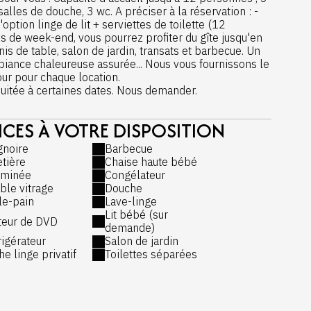
alles de douche, 3 wc. A préciser à la réservation : -
ption linge de lit + serviettes de toilette (12
s de week-end, vous pourrez profiter du gîte jusqu'en
is de table, salon de jardin, transats et barbecue. Un
biance chaleureuse assurée... Nous vous fournissons le
our pour chaque location.
uitée à certaines dates. Nous demander.
ICES À VOTRE DISPOSITION
ages en 12 minutes, vers Le Touquet, Berck ou même
2 journées d'initiation), kyte-surf, tennis, équitation,
gnoire
Barbecue
élos à 3 km. Nombreux restaurants aux environs, et à 3
etière
Chaise haute bébé
helin), ... Les golfs du Touquet , Hardelot et Nampont
minée
Congélateur
es du château de la Caloterie. Circuit de footing ou
ble vitrage
Douche
lle-pain
Lave-linge
chargé d'histoire, la Citadelle, les remparts et les
Lit bébé (sur
teur de DVD
et ses nombreux Restaurants. Les propriétaires seront
demande)
vous faire un historique du château...ou de vous
rigérateur
Salon de jardin
ientôt... et bonne découverte de la région !
e linge privatif
Toilettes séparées