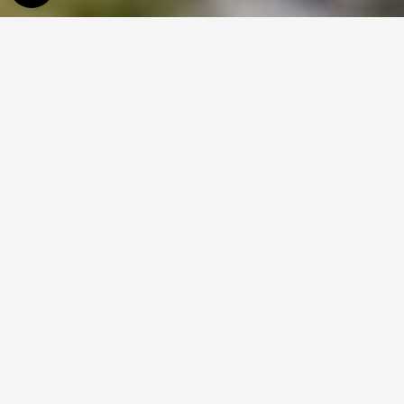
GÎTE DU CHÂTEAU DE LA
CALOTERIE,
Gîte de groupe 12 pers. en Côte d'Opale, proche Le
Touquet et plages. Château, nature, calme, wifi fibre,
week-end ou vacances.
Séjour nature et prestige en Côte d'Opale, proche Le Touquet
Bienvenue au
gîte du Château de la Caloterie
, un
gîte de
groupe de charme
situé à
La Caloterie
, au cœur du
Pas-de-
Calais
, en
Côte d'Opale
.
Dans un
cadre naturel préservé
, ce gîte de caractère installé
dans les
dépendances du château
vous accueille pour un
séjour inoubliable
en famille, entre amis ou pour un
week-end
détente
. Draps et linge de toilette fournis à certaines dates et si
plus de 3 nuits ; voir avec les propriétaires.
À seulement
15 minutes du Touquet-Paris-Plage
, de
Berck-
sur-Mer
, des
plages
, des
golfs
et des plus beaux sites
touristiques des
Hauts-de-France
, le gîte bénéficie d'une