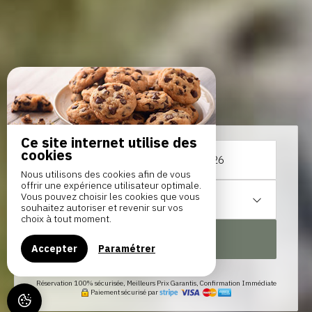
Ce site internet utilise des
cookies
Du
au
Nous utilisons des cookies afin de vous
offrir une expérience utilisateur optimale.
Vous pouvez choisir les cookies que vous
1
hébergement /
2
adultes
souhaitez autoriser et revenir sur vos
choix à tout moment.
RECHERCHER
Accepter
Paramétrer
Réservation 100% sécurisée, Meilleurs Prix Garantis, Confirmation Immédiate
Paiement sécurisé par