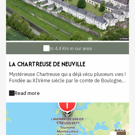
to 4.4 Km in our area
LA CHARTREUSE DE NEUVILLE
Mystérieuse Chartreuse qui a déjà vécu plusieurs vies !
Fondée au XIVème siècle par le comte de Boulogne,
elle se dresse dans la vallée de la Canche, à l'écart de
Read more
Montreuil-sur-Mer. Plusieurs fois dévastée, puis
reconstruite au cours des siècles, la Chartreuse est
vendue comme bien national en 1789. Utilisé comme
carrière, le monastère disparaît quasiment jusqu'à ce
que l'Ordre des Chartreux rachète le terrain en 1870
et confie la reconstruction à l'architecte Clovis
Come
Normand. La Chartreuse se transformera ensuite