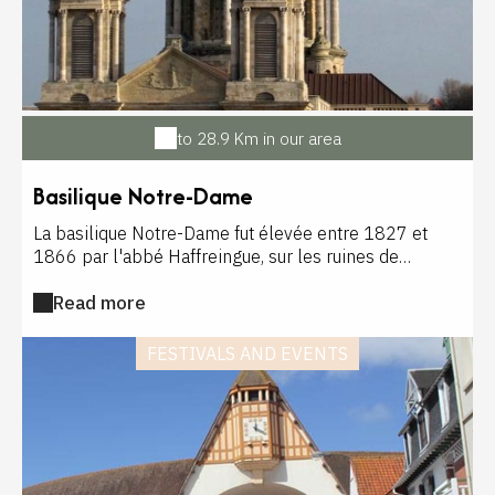
to 28.9 Km in our area
Basilique Notre-Dame
La basilique Notre-Dame fut élevée entre 1827 et
1866 par l'abbé Haffreingue, sur les ruines de
l'ancienne cathédrale, détruite peu après la
Read more
Révolution. Cet ensemble colossal au dôme culminant
à 101m de hauteur est inspiré de Saint-Paul de
Londres, de Saint-Pierre de Rome, du Panthéon et des
FESTIVALS AND EVENTS
Invalides ! A l'intérieur, le maître-autel des princes
Torlonia est un chef d'oeuvre de la mosaïque italienne
du XIXème siècle. Ouvert du 1/09 au 31/03 de 10h à
12h et de 14h à 17h. Fermée le dimanche après-midi
et le lundi toute la journée. Du 1/04 au 31/08 de 10h
à 12h et de 14h à 18h, tous les jours en dehors des