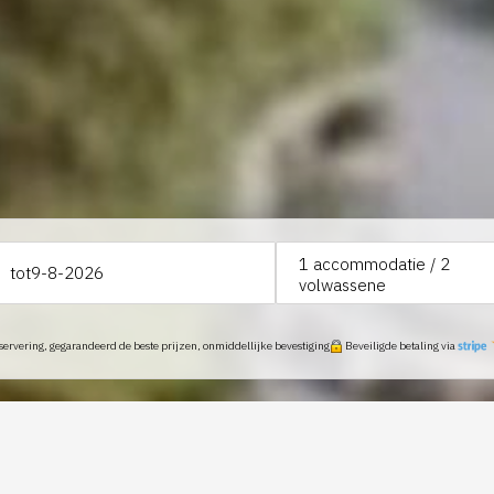
1
accommodatie /
2
tot
volwassene
servering, gegarandeerd de beste prijzen, onmiddellijke bevestiging
Beveiligde betaling via
 DE LA CALOTERIE,