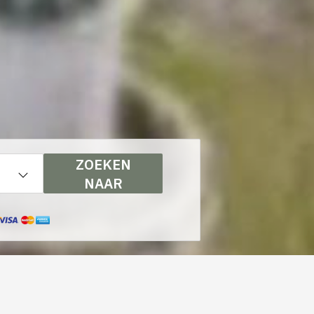
ZOEKEN
NAAR
MI-COUVERT
Komt