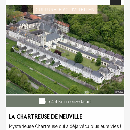
enfant 8-14 ans 5,50€ - étudiant 7€ famille (2 adultes
+ 2 à 5 enfants) 28€ Ouvert tous les jours de mai à
CULTURELE ACTIVITEITEN
septembre de 10h à 19h (11h-17h en mars, 10h-18h
en avril et octobre) Fermeture annuelle en décembre,
janvier et février
op 4.4 Km in onze buurt
LA CHARTREUSE DE NEUVILLE
Mystérieuse Chartreuse qui a déjà vécu plusieurs vies !