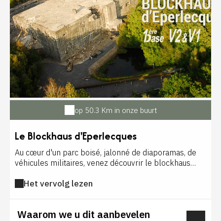
op 50.3 Km in onze buurt
Le Blockhaus d'Eperlecques
Au cœur d'un parc boisé, jalonné de diaporamas, de
véhicules militaires, venez découvrir le blockhaus
d'Eperlecques. Premier blockhaus classé monument
Het vervolg lezen
historique en 1985, le site présente la première base
de fusées V2 de la seconde Guerre mondiale. Ce lieu
de mémoire incontournable, authentique et émouvant,
Waarom we u dit aanbevelen
oeuvre désormais pour la paix... Tarifs : adulte 10€ -