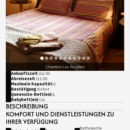
Chambre Les Arcades
Ankunftszeit :
16:00
Abreisezeit :
11:00
Maximale Kapazität:
2
Bestätigung :
Sofort
Queensize-Bett(en):
1
Babybett(en) :
Ja
BESCHREIBUNG
KOMFORT UND DIENSTLEISTUNGEN ZU
IHRER VERFÜGUNG
Bettwäsche