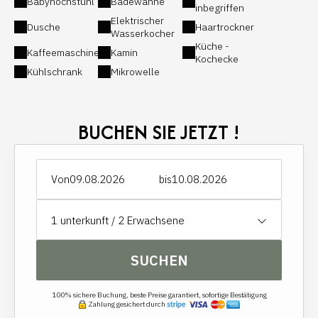
Babyhochstuhl
Badewanne
inbegriffen
Elektrischer
Dusche
Haartrockner
Wasserkocher
Küche -
Kaffeemaschine
Kamin
Kochecke
Kühlschrank
Mikrowelle
BUCHEN SIE JETZT !
Von
bis
1
unterkunft /
2
Erwachsene
SUCHEN
100% sichere Buchung, beste Preise garantiert, sofortige Bestätigung
Zahlung gesichert durch