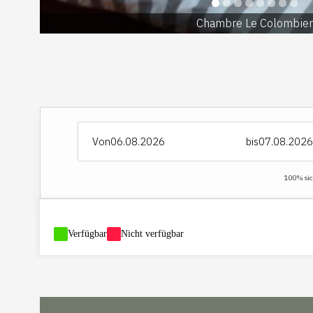
Chambre Le Colombier
Von
bis
100% sich
-
Verfügbar
-
Nicht verfügbar