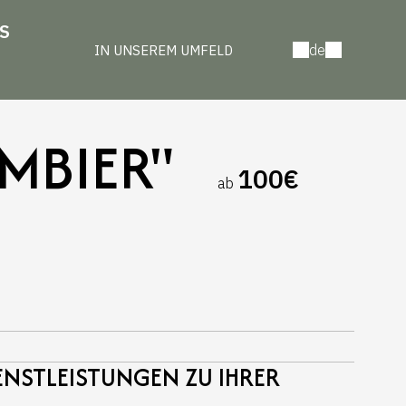
S
de
IN UNSEREM UMFELD
MBIER"
100€
ab
NSTLEISTUNGEN ZU IHRER