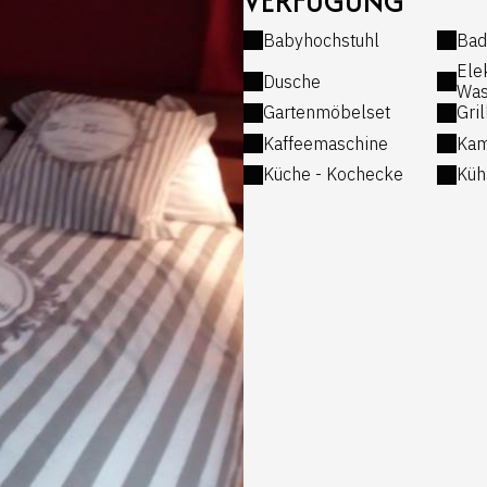
VERFÜGUNG
Babyhochstuhl
Bad
Ele
Dusche
Was
Gartenmöbelset
Gril
Kaffeemaschine
Kam
Küche - Kochecke
Küh