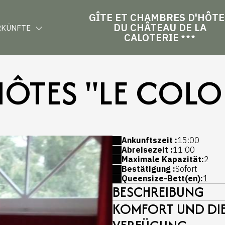
GÎTE ET CHAMBRES D'HÔTE
DU CHÂTEAU DE LA
RKÜNFTE
CALOTERIE
ÔTES "LE COLO
Ankunftszeit :
15:00
Abreisezeit :
11:00
Maximale Kapazität:
2
Bestätigung :
Sofort
Queensize-Bett(en):
1
BESCHREIBUNG
KOMFORT UND DIE