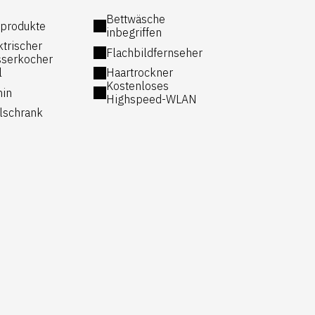
Bettwäsche
produkte
inbegriffen
ktrischer
Flachbildfernseher
serkocher
l
Haartrockner
Kostenloses
in
Highspeed-WLAN
lschrank